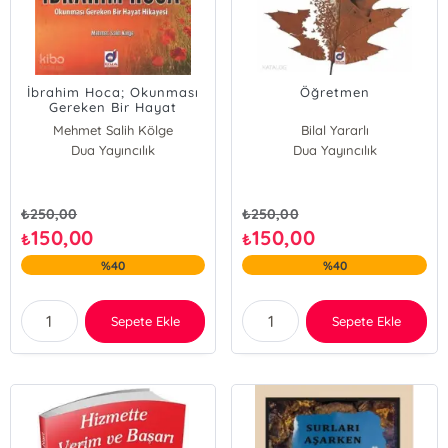
İbrahim Hoca; Okunması
Öğretmen
Gereken Bir Hayat
Hikayesi
Mehmet Salih Kölge
Bilal Yararlı
Dua Yayıncılık
Dua Yayıncılık
₺
250,00
₺
250,00
150,00
150,00
₺
₺
%40
%40
Sepete Ekle
Sepete Ekle