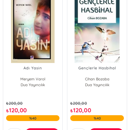
Adı Yasin
Gençlerle Hasbihal
Meryem Varol
Cihan Bozaba
Dua Yayıncılık
Dua Yayıncılık
₺
200,00
₺
200,00
120,00
120,00
₺
₺
%40
%40