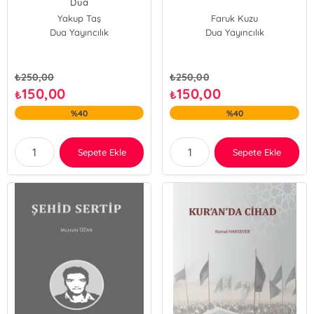
Dua
Yakup Taş
Faruk Kuzu
Dua Yayıncılık
Dua Yayıncılık
₺
250,00
₺
250,00
150,00
150,00
₺
₺
%40
%40
Sepete Ekle
Sepete Ekle