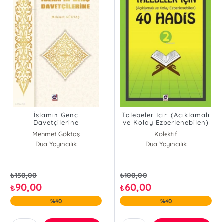
İslamın Genç
Talebeler İçin (Açıklamalı
Davetçilerine
ve Kolay Ezberlenebilen)
40 Hadis - 2
Mehmet Göktaş
Kolektif
Dua Yayıncılık
Dua Yayıncılık
₺
150,00
₺
100,00
90,00
60,00
₺
₺
%40
%40