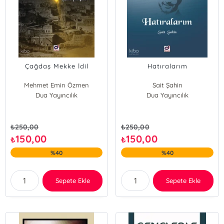
Çağdaş Mekke İdil
Hatıralarım
Mehmet Emin Özmen
Sait Şahin
Dua Yayıncılık
Dua Yayıncılık
₺
250,00
₺
250,00
150,00
150,00
₺
₺
%40
%40
Sepete Ekle
Sepete Ekle