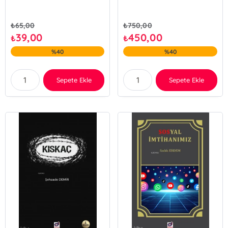
₺
65,00
₺
750,00
39,00
450,00
₺
₺
%40
%40
Sepete Ekle
Sepete Ekle