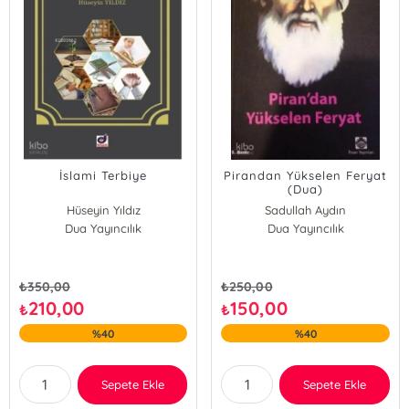
İslami Terbiye
Pirandan Yükselen Feryat
(Dua)
Hüseyin Yıldız
Sadullah Aydın
Dua Yayıncılık
Dua Yayıncılık
₺
350,00
₺
250,00
210,00
150,00
₺
₺
%40
%40
Sepete Ekle
Sepete Ekle