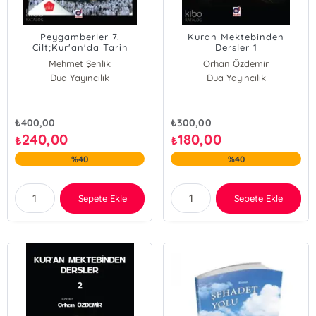
Peygamberler 7.
Kuran Mektebinden
Cilt;Kur'an'da Tarih
Dersler 1
Mefhumu ve Tevhidi
Mehmet Şenlik
Orhan Özdemir
Mücadelenin Önderleri
Dua Yayıncılık
Dua Yayıncılık
₺
400,00
₺
300,00
240,00
180,00
₺
₺
%40
%40
Sepete Ekle
Sepete Ekle