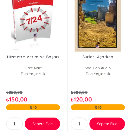
Hizmette Verim ve Başarı
Surları Aşarken
Fırat Nart
Sadullah Aydın
Dua Yayıncılık
Dua Yayıncılık
₺
250,00
₺
200,00
150,00
120,00
₺
₺
%40
%40
Sepete Ekle
Sepete Ekle