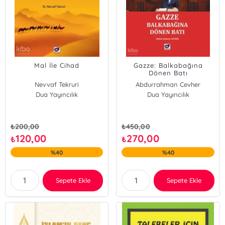
Mal İle Cihad
Gazze: Balkabağına
Dönen Batı
Nevvaf Tekruri
Abdurrahman Cevher
Dua Yayıncılık
Dua Yayıncılık
₺
200,00
₺
450,00
120,00
270,00
₺
₺
%40
%40
Sepete Ekle
Sepete Ekle