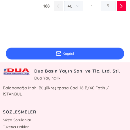
168
5
E-Bülten Kayıt
Güncel bilgiler için kayıt olunuz
Kaydol
Dua Basın Yayın San. ve Tic. Ltd. Şti.
Dua Yayıncılık
Balabanağa Mah. Büyükreşitpaşa Cad. 16 B/40 Fatih /
İSTANBUL
SÖZLEŞMELER
Sıkça Sorulanlar
Tüketici Hakları