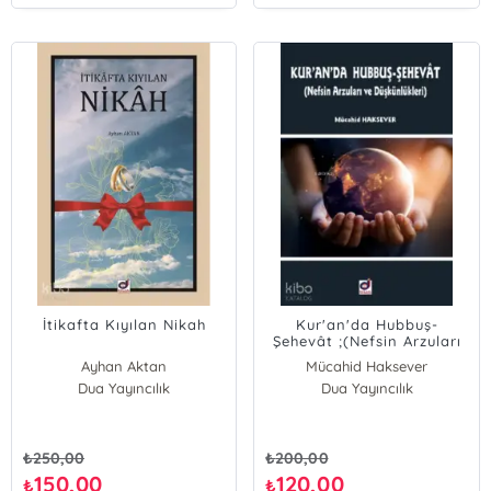
İtikafta Kıyılan Nikah
Kur'an'da Hubbuş-
Şehevât ;(Nefsin Arzuları
ve Düşkünlükleri)
Ayhan Aktan
Mücahid Haksever
Dua Yayıncılık
Dua Yayıncılık
₺
250,00
₺
200,00
150,00
120,00
₺
₺