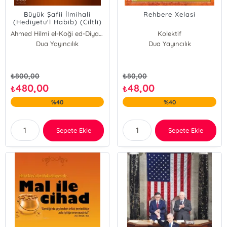
Büyük Şafii İlmihali
Rehbere Xelasi
(Hediyetu'l Habib) (Ciltli)
Ahmed Hilmi el-Koği ed-Diyarbakiri
Kolektif
Dua Yayıncılık
Dua Yayıncılık
₺
800,00
₺
80,00
480,00
48,00
₺
₺
%40
%40
Sepete Ekle
Sepete Ekle