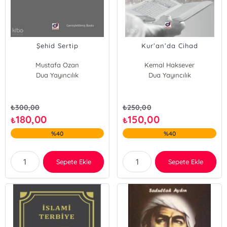
Şehid Sertip
Kur’an’da Cihad
Mustafa Ozan
Kemal Haksever
Dua Yayıncılık
Dua Yayıncılık
₺
300,00
₺
250,00
180,00
150,00
₺
₺
%40
%40
Sepete Ekle
Sepete Ekle