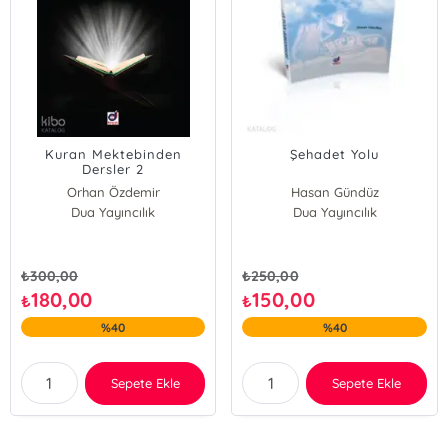
Kuran Mektebinden
Şehadet Yolu
Dersler 2
Orhan Özdemir
Hasan Gündüz
Dua Yayıncılık
Dua Yayıncılık
₺
300,00
₺
250,00
180,00
150,00
₺
₺
%40
%40
Sepete Ekle
Sepete Ekle