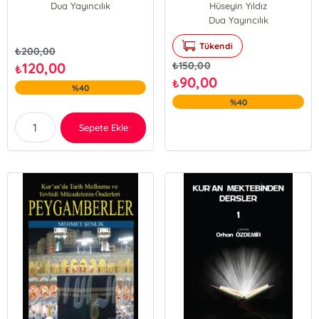
Dua Yayıncılık
Hüseyin Yıldız
Dua Yayıncılık
Tükendi
₺
200,00
120,00
₺
150,00
₺
90,00
₺
%40
%40
Sepete Ekle