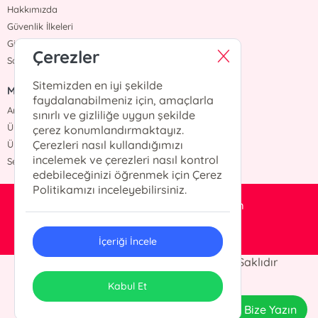
Hakkımızda
Güvenlik İlkeleri
Gizlilik İlkesi
Çerezler
Satış Sözleşmesi
Sitemizden en iyi şekilde
MENÜ
faydalanabilmeniz için, amaçlarla
Anasayfa
sınırlı ve gizliliğe uygun şekilde
Üye Kaydı
çerez konumlandırmaktayız.
Çerezleri nasıl kullandığımızı
Üye Giriş
incelemek ve çerezleri nasıl kontrol
Sepetim
edebileceğinizi öğrenmek için Çerez
Politikamızı inceleyebilirsiniz.
duayayincilik@hotmail.com
0212 526 60 68
İçeriği İncele
Dua Basım Yayın© 2024 Tüm Hakları Saklıdır
ONSO
Tasarım & Uygulama
Kabul Et
Bize Yazın