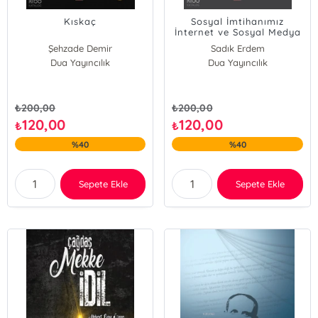
Kıskaç
Sosyal İmtihanımız
İnternet ve Sosyal Medya
Adabı
Şehzade Demir
Sadık Erdem
Dua Yayıncılık
Dua Yayıncılık
₺
200,00
₺
200,00
120,00
120,00
₺
₺
%40
%40
Sepete Ekle
Sepete Ekle