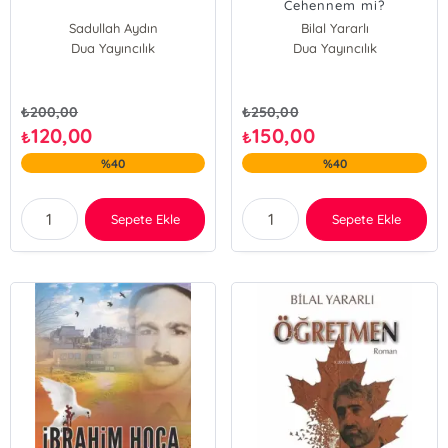
Cehennem mi?
Sadullah Aydın
Bilal Yararlı
Dua Yayıncılık
Dua Yayıncılık
₺
200,00
₺
250,00
120,00
150,00
₺
₺
%40
%40
Sepete Ekle
Sepete Ekle