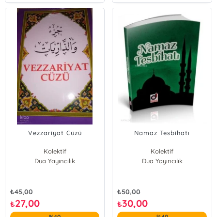
Vezzariyat Cüzü
Namaz Tesbihatı
Kolektif
Kolektif
Dua Yayıncılık
Dua Yayıncılık
₺
45,00
₺
50,00
27,00
30,00
₺
₺
%40
%40