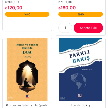
₺
200,00
₺
300,00
120,00
180,00
₺
₺
%40
%40
Sepete Ekle
Kuran ve Sünnet Işığında
Farklı Bakış