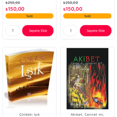
₺
250,00
₺
250,00
150,00
150,00
₺
₺
%40
%40
Sepete Ekle
Sepete Ekle
Çöldeki Işık
Akıbet; Cennet mi,