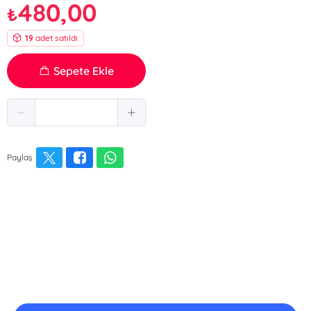
480,00
₺
19
adet satıldı
Sepete Ekle
Paylaş
E-Bülten Kayıt
Güncel bilgiler için kayıt olunuz