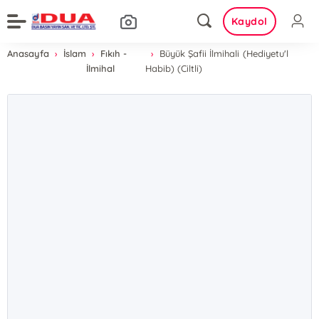
Kaydol
Anasayfa
İslam
Fıkıh -
Büyük Şafii İlmihali (Hediyetu'l
İlmihal
Habib) (Ciltli)