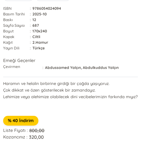
ISBN
:
9786054024094
Basım Tarihi
:
2025-10
Baskı
:
12
Sayfa Sayısı
:
687
Boyut
:
170x240
Kapak
:
Ciltli
Kağıt
:
2.Hamur
Yayın Dili
:
Türkçe
Emeği Geçenler
Çevirmen
:
Abdussamed Yalçın, Abdulkuddus Yalçın
Haramın ve helalin birbirine girdiği bir çağda yaşıyoruz.
Çok dikkat ve özen gösterilecek bir zamandayız.
Lehimize veya alehimize olabilecek dini vecibelerimizin farkında mıyız?
% 40 İndirim
800,00
Liste Fiyatı :
320,00
Kazancınız :