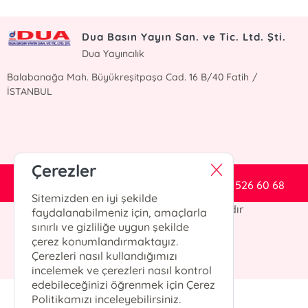
Güncel bilgiler için kayıt olunuz
Dua Basın Yayın San. ve Tic. Ltd. Şti.
Dua Yayıncılık
Balabanağa Mah. Büyükreşitpaşa Cad. 16 B/40 Fatih /
İSTANBUL
Çerezler
duayayincilik@hotmail.com
0212 526 60 68
Sitemizden en iyi şekilde
Dua Basım Yayın© 2024 Tüm Hakları Saklıdır
faydalanabilmeniz için, amaçlarla
sınırlı ve gizliliğe uygun şekilde
çerez konumlandırmaktayız.
Çerezleri nasıl kullandığımızı
incelemek ve çerezleri nasıl kontrol
edebileceğinizi öğrenmek için Çerez
Politikamızı inceleyebilirsiniz.