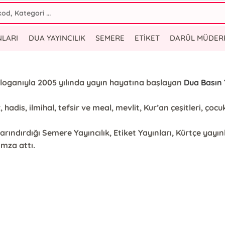
NLARI
DUA YAYINCILIK
SEMERE
ETİKET
DARÜL MÜDER
 sloganıyla 2005 yılında yayın hayatına başlayan
Dua Basın Y
, hadis, ilmihal, tefsir ve meal, mevlit, Kur’an çeşitleri, ço
arındırdığı Semere Yayıncılık, Etiket Yayınları, Kürtçe yay
imza attı.