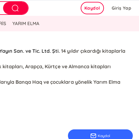
Kaydol
Giriş Yap
RİS
YARIM ELMA
ayın San. ve Tic. Ltd. Şti.
14 yıldır çıkardığı kitaplarla
cuk kitapları, Arapça, Kürtçe ve Almanca kitapları
ınlarıyla Banqa Haq ve çocuklara yönelik Yarım Elma
Kaydol