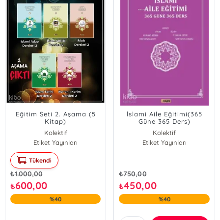
Eğitim Seti 2. Aşama (5
İslami Aile Eğitimi(365
Kitap)
Güne 365 Ders)
Kolektif
Kolektif
Etiket Yayınları
Etiket Yayınları
Tükendi
₺
1.000,00
₺
750,00
600,00
450,00
₺
₺
%40
%40