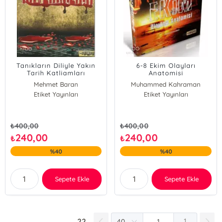
Tanıkların Diliyle Yakın
6-8 Ekim Olayları
Tarih Katliamları
Anatomisi
Mehmet Baran
Muhammed Kahraman
Etiket Yayınları
Etiket Yayınları
₺
400,00
₺
400,00
240,00
240,00
₺
₺
%40
%40
Sepete Ekle
Sepete Ekle
22
1