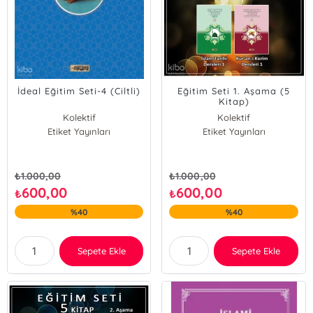
İdeal Eğitim Seti-4 (Ciltli)
Eğitim Seti 1. Aşama (5
Kitap)
Kolektif
Kolektif
Etiket Yayınları
Etiket Yayınları
₺
1.000,00
₺
1.000,00
600,00
600,00
₺
₺
%40
%40
Sepete Ekle
Sepete Ekle