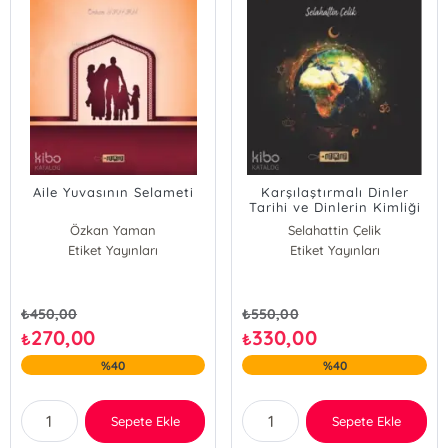
Aile Yuvasının Selameti
Karşılaştırmalı Dinler
Tarihi ve Dinlerin Kimliği
Özkan Yaman
Selahattin Çelik
Etiket Yayınları
Etiket Yayınları
₺
450,00
₺
550,00
270,00
330,00
₺
₺
%40
%40
Sepete Ekle
Sepete Ekle