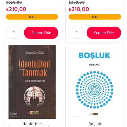
₺
350,00
₺
350,00
210,00
210,00
₺
₺
%40
%40
Sepete Ekle
Sepete Ekle
İdeolojileri
Boşluk