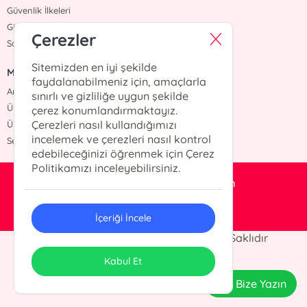
Güvenlik İlkeleri
Gizlilik İlkesi
Çerezler
Satış Sözleşmesi
Sitemizden en iyi şekilde
MENÜ
faydalanabilmeniz için, amaçlarla
Anasayfa
sınırlı ve gizliliğe uygun şekilde
Üye Kaydı
çerez konumlandırmaktayız.
Çerezleri nasıl kullandığımızı
Üye Giriş
incelemek ve çerezleri nasıl kontrol
Sepetim
edebileceğinizi öğrenmek için Çerez
Politikamızı inceleyebilirsiniz.
duayayincilik@hotmail.com
0212 526 60 68
İçeriği İncele
Dua Basım Yayın© 2024 Tüm Hakları Saklıdır
ONSO
Tasarım & Uygulama
Kabul Et
Bize Yazın