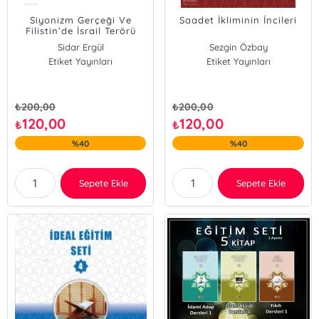
Siyonizm Gerçeği Ve
Saadet İkliminin İncileri
Filistin’de İsrail Terörü
Sidar Ergül
Sezgin Özbay
Etiket Yayınları
Etiket Yayınları
₺
200,00
₺
200,00
120,00
120,00
₺
₺
%40
%40
Sepete Ekle
Sepete Ekle