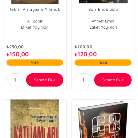
Tekfir Anlayışını Yıkmak
Son Endülüslü
Ali Bapir
Ahmet Emin
Etiket Yayınları
Etiket Yayınları
₺
250,00
₺
200,00
150,00
120,00
₺
₺
%40
%40
Sepete Ekle
Sepete Ekle