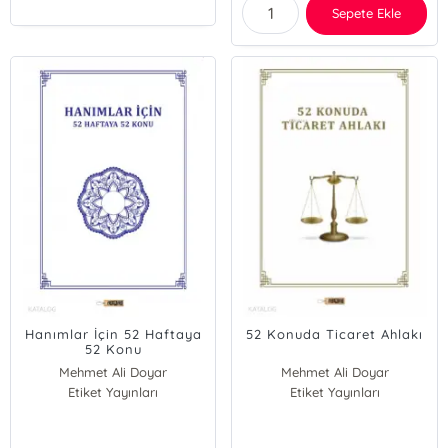
Sepete Ekle
Hanımlar İçin 52 Haftaya
52 Konuda Ticaret Ahlakı
52 Konu
Mehmet Ali Doyar
Mehmet Ali Doyar
Etiket Yayınları
Naşit Tutar
Etiket Yayınları
Naşit Tutar
Yunus Emiroğlu
Yunus Emiroğlu