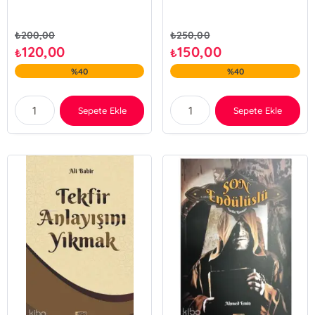
₺
200,00
₺
250,00
120,00
150,00
₺
₺
%40
%40
Sepete Ekle
Sepete Ekle