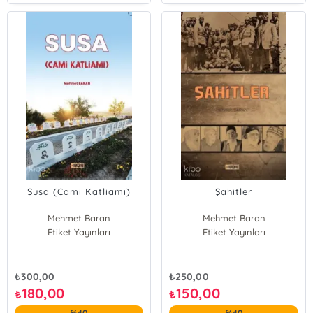
Susa (Cami Katliamı)
Şahitler
Mehmet Baran
Mehmet Baran
Etiket Yayınları
Etiket Yayınları
₺
300,00
₺
250,00
180,00
150,00
₺
₺
%40
%40