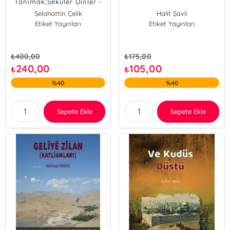
Tanımak;Seküler Dinler -
İdeolojiler
Selahattin Çelik
Halit Şavlı
Etiket Yayınları
Etiket Yayınları
₺
400,00
₺
175,00
240,00
105,00
₺
₺
%40
%40
Sepete Ekle
Sepete Ekle