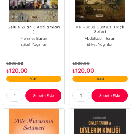
Geliye Zilan ( Katliamları
Ve Kudüs Düştü;1. Haçlı
)
Seferi
Mehmet Baran
Abdülkadir Turan
Etiket Yayınları
Etiket Yayınları
₺
200,00
₺
200,00
120,00
120,00
₺
₺
%40
%40
Sepete Ekle
Sepete Ekle