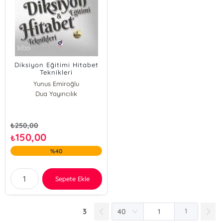
Diksiyon Eğitimi Hitabet
Teknikleri
Yunus Emiroğlu
Dua Yayıncılık
₺
250,00
150,00
₺
%40
Sepete Ekle
3
1