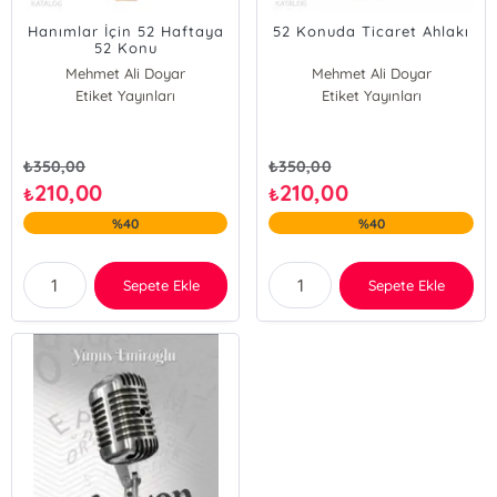
Hanımlar İçin 52 Haftaya
52 Konuda Ticaret Ahlakı
52 Konu
Mehmet Ali Doyar
Mehmet Ali Doyar
Etiket Yayınları
Naşit Tutar
Etiket Yayınları
Naşit Tutar
Yunus Emiroğlu
Yunus Emiroğlu
₺
350,00
₺
350,00
210,00
210,00
₺
₺
%40
%40
Sepete Ekle
Sepete Ekle