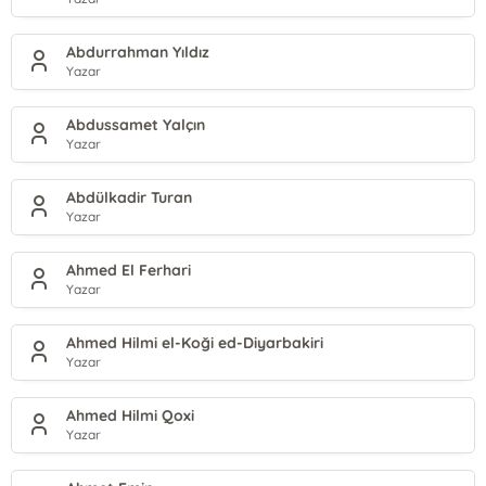
Abdurrahman Yıldız
Yazar
Abdussamet Yalçın
Yazar
Abdülkadir Turan
Yazar
Ahmed El Ferhari
Yazar
Ahmed Hilmi el-Koği ed-Diyarbakiri
Yazar
Ahmed Hilmi Qoxi
Yazar