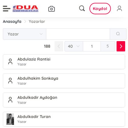
Kaydol
Anasayfa
Yazarlar
188
5
Abdulaziz Rantisi
Yazar
Abdulhakim Sonkaya
Yazar
Abdulkadir Aydoğan
Yazar
Abdulkadir Turan
Yazar