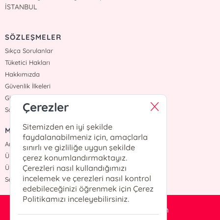
İSTANBUL
SÖZLEŞMELER
Sıkça Sorulanlar
Tüketici Hakları
Hakkımızda
Güvenlik İlkeleri
Gizlilik İlkesi
Çerezler
Satış Sözleşmesi
Sitemizden en iyi şekilde
MENÜ
faydalanabilmeniz için, amaçlarla
Anasayfa
sınırlı ve gizliliğe uygun şekilde
Üye Kaydı
çerez konumlandırmaktayız.
Çerezleri nasıl kullandığımızı
Üye Giriş
incelemek ve çerezleri nasıl kontrol
Sepetim
edebileceğinizi öğrenmek için Çerez
Politikamızı inceleyebilirsiniz.
duayayincilik@hotmail.com