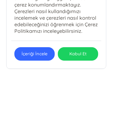
çerez konumlandırmaktayız.
Çerezleri nasıl kullandığımızı
incelemek ve çerezleri nasıl kontrol
edebileceğinizi öğrenmek için Çerez
Politikamızı inceleyebilirsiniz.
İçeriği İncele
Kabul Et
E-Bülten Kayıt
Güncel bilgiler için kayıt olunuz
Dua Basın Yayın San. ve Tic. Ltd. Şti.