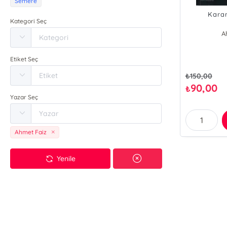
Semere
Karan
Kategori Seç
A
Etiket Seç
₺
150,00
90,00
₺
Yazar Seç
Ahmet Faiz
Yenile