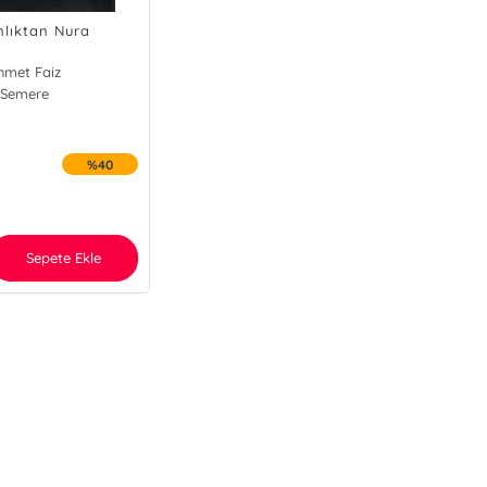
lıktan Nura
hmet Faiz
Semere
%40
Sepete Ekle