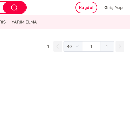
Kaydol
Giriş Yap
RİS
YARIM ELMA
1
1