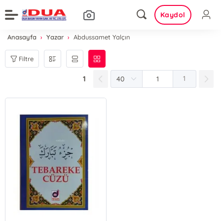
Kaydol
Anasayfa
Yazar
Abdussamet Yalçın
Filtre
1
1