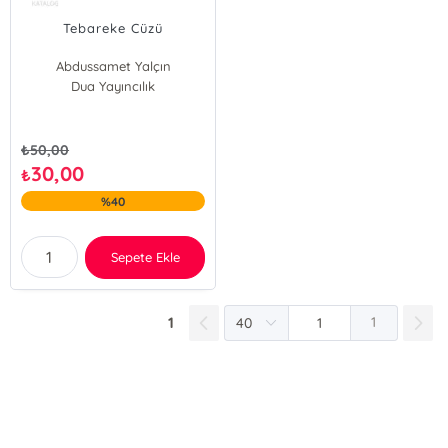
Tebareke Cüzü
Abdussamet Yalçın
Dua Yayıncılık
₺
50,00
30,00
₺
%40
Sepete Ekle
1
1
E-Bülten Kayıt
Güncel bilgiler için kayıt olunuz