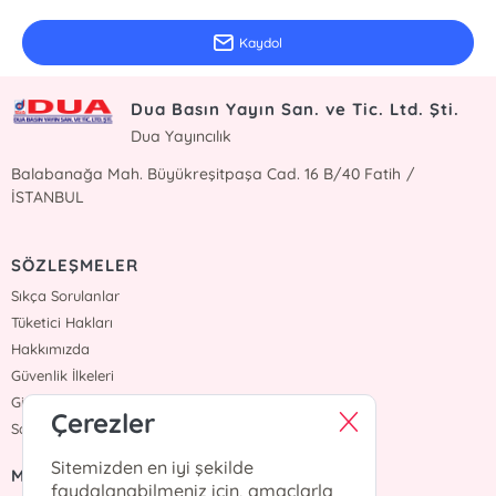
Kaydol
Dua Basın Yayın San. ve Tic. Ltd. Şti.
Dua Yayıncılık
Balabanağa Mah. Büyükreşitpaşa Cad. 16 B/40 Fatih /
İSTANBUL
SÖZLEŞMELER
Sıkça Sorulanlar
Tüketici Hakları
Hakkımızda
Güvenlik İlkeleri
Gizlilik İlkesi
Çerezler
Satış Sözleşmesi
Sitemizden en iyi şekilde
MENÜ
faydalanabilmeniz için, amaçlarla