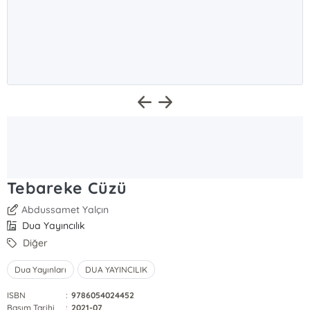
Tebareke Cüzü
Abdussamet Yalçın
Dua Yayıncılık
Diğer
Dua Yayınları
DUA YAYINCILIK
ISBN
:
9786054024452
Basım Tarihi
:
2021-07