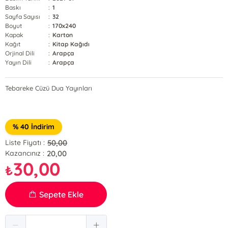
Baskı
:
1
Sayfa Sayısı
:
32
Boyut
:
170x240
Kapak
:
Karton
Kağıt
:
Kitap Kağıdı
Orjinal Dili
:
Arapça
Yayın Dili
:
Arapça
Tebareke Cüzü Dua Yayınları
% 40 İndirim
50,00
Liste Fiyatı :
20,00
Kazancınız :
30,00
₺
Sepete Ekle