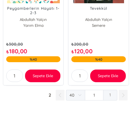
Peygamberlerin Hayatı 1-
Tevekkül
2-3
Abdullah Yalçın
Abdullah Yalçın
Hasan Kutulman
Yarım Elma
Semere
₺
300,00
₺
200,00
180,00
120,00
₺
₺
%40
%40
Sepete Ekle
Sepete Ekle
2
1
E-Bülten Kayıt
Güncel bilgiler için kayıt olunuz