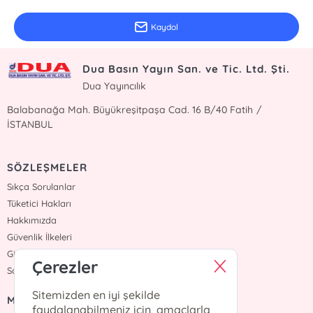
Kaydol
Dua Basın Yayın San. ve Tic. Ltd. Şti.
Dua Yayıncılık
Balabanağa Mah. Büyükreşitpaşa Cad. 16 B/40 Fatih /
İSTANBUL
SÖZLEŞMELER
Sıkça Sorulanlar
Tüketici Hakları
Hakkımızda
Güvenlik İlkeleri
Gizlilik İlkesi
Çerezler
Satış Sözleşmesi
Sitemizden en iyi şekilde
MENÜ
faydalanabilmeniz için, amaçlarla