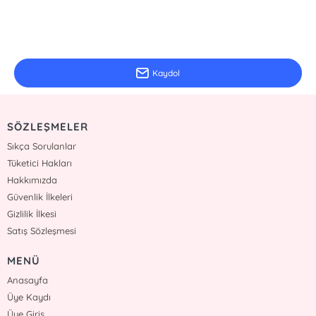
E-Bülten Kayıt
Güncel bilgiler için kayıt olunuz
Kaydol
SÖZLEŞMELER
Sıkça Sorulanlar
Tüketici Hakları
Hakkımızda
Güvenlik İlkeleri
Gizlilik İlkesi
Satış Sözleşmesi
MENÜ
Anasayfa
Üye Kaydı
Üye Giriş