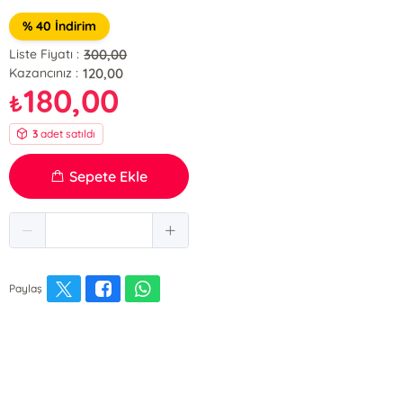
% 40 İndirim
300,00
Liste Fiyatı :
120,00
Kazancınız :
180,00
₺
3
adet satıldı
Sepete Ekle
Paylaş