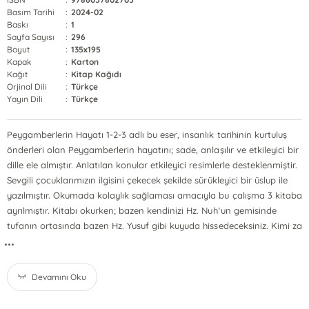
Basım Tarihi
:
2024-02
Baskı
:
1
Sayfa Sayısı
:
296
Boyut
:
135x195
Kapak
:
Karton
Kağıt
:
Kitap Kağıdı
Orjinal Dili
:
Türkçe
Yayın Dili
:
Türkçe
Peygamberlerin Hayatı 1-2-3 adlı bu eser, insanlık tarihinin kurtuluş
önderleri olan Peygamberlerin hayatını; sade, anlaşılır ve etkileyici bir
dille ele almıştır. Anlatılan konular etkileyici resimlerle desteklenmiştir.
Sevgili çocuklarımızın ilgisini çekecek şekilde sürükleyici bir üslup ile
yazılmıştır. Okumada kolaylık sağlaması amacıyla bu çalışma 3 kitaba
ayrılmıştır. Kitabı okurken; bazen kendinizi Hz. Nuh‛un gemisinde
tufanın ortasında bazen Hz. Yusuf gibi kuyuda hissedeceksiniz. Kimi za
...
Devamını Oku