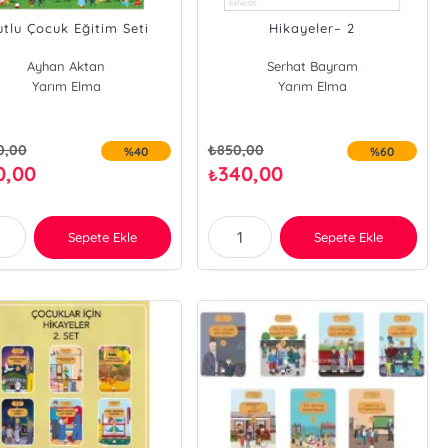
tlu Çocuk Eğitim Seti
Hikayeler– 2
Ayhan Aktan
Serhat Bayram
Yarım Elma
Yarım Elma
0,00
₺
850,00
%40
%60
0,00
340,00
₺
Sepete Ekle
Sepete Ekle