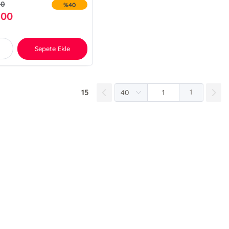
00
%40
,00
Sepete Ekle
15
1