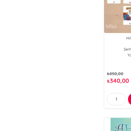
Hi
Ser
Y
₺
850,00
340,00
₺