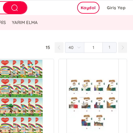
Kaydol
Giriş Yap
RİS
YARIM ELMA
15
1