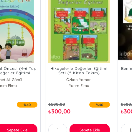
ul Öncesi (4-6 Yaş
Hikayelerle Değerler Eğitimi
Beni
Değerler Eğitimi
Seti (5 Kitap Takım)
et Ali Gönül
Özkan Yaman
arım Elma
Yarım Elma
₺
500,00
₺
500
%40
%40
300,00
30
₺
₺
Sepete Ekle
Sepete Ekle