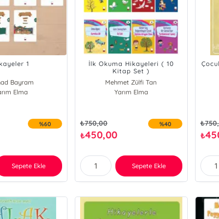
kayeler 1
İlk Okuma Hikayeleri ( 10
Çocuk
Kitap Set )
had Bayram
Mehmet Zülfi Tan
arım Elma
Yarım Elma
₺
750,00
₺
750
%60
%40
450,00
45
₺
₺
Sepete Ekle
Sepete Ekle