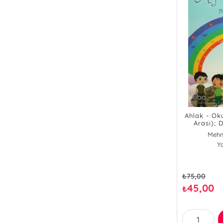
Ahlak - Ok
Arası); 
Mehm
Y
₺
75,00
45,00
₺