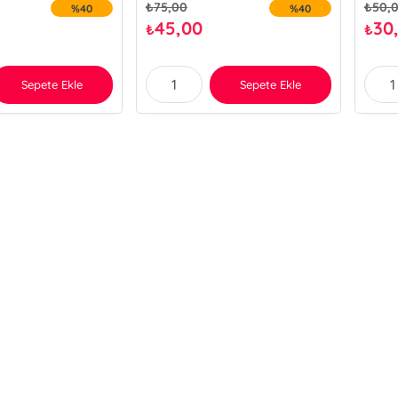
₺
75,00
₺
50,
%40
%40
45,00
30
₺
₺
Sepete Ekle
Sepete Ekle