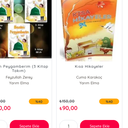
m Peygamberim (3 Kitap
Kısa Hikayeler
Takım)
Feyzullah Zerey
Cuma Karakoç
Yarım Elma
Yarım Elma
,00
₺
150,00
%40
%40
0,00
90,00
₺
Sepete Ekle
Sepete Ekle