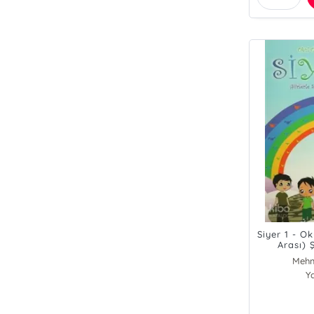
Siyer 1 - O
Arası) Ş
Pey
Mehm
Y