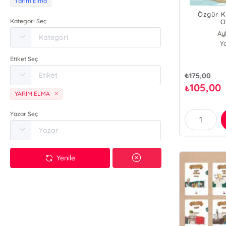
Yarım Elma
Özgür K
Kategori Seç
O
Ay
Y
Etiket Seç
₺
175,00
105,00
₺
YARIM ELMA
Yazar Seç
Yenile