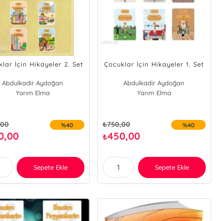
lar İçin Hikayeler 2. Set
Çocuklar İçin Hikayeler 1. Set
Abdulkadir Aydoğan
Abdulkadir Aydoğan
Yarım Elma
Yarım Elma
,00
₺
750,00
%40
%40
0,00
450,00
₺
Sepete Ekle
Sepete Ekle