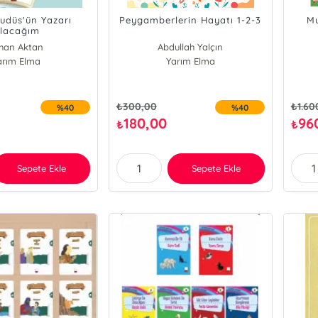
udüs'ün Yazarı
Peygamberlerin Hayatı 1-2-3
Mu
lacağım
han Aktan
Abdullah Yalçın
arım Elma
Hasan Kutulman
Yarım Elma
₺
300,00
₺
1.60
%40
%40
180,00
96
₺
₺
Sepete Ekle
Sepete Ekle