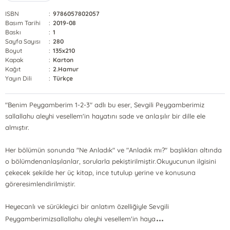
ISBN
:
9786057802057
Basım Tarihi
:
2019-08
Baskı
:
1
Sayfa Sayısı
:
280
Boyut
:
135x210
Kapak
:
Karton
Kağıt
:
2.Hamur
Yayın Dili
:
Türkçe
"Benim Peygamberim 1-2-3" adlı bu eser, Sevgili Peygamberimiz
sallallahu aleyhi vesellem'in hayatını sade ve anlaşılır bir dille ele
almıştır.
Her bölümün sonunda "Ne Anladık" ve "Anladık mı?" başlıkları altında
o bölümdenanlaşılanlar, sorularla pekiştirilmiştir.Okuyucunun ilgisini
çekecek şekilde her üç kitap, ince tutulup yerine ve konusuna
göreresimlendirilmiştir.
Heyecanlı ve sürükleyici bir anlatım özelliğiyle Sevgili
...
Peygamberimizsallallahu aleyhi vesellem'in haya