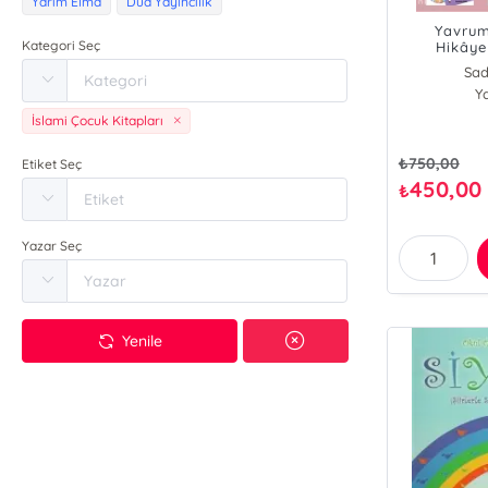
Yarım Elma
Dua Yayıncılık
Yavrum
Kategori Seç
Hikâye
Sad
Y
İslami Çocuk Kitapları
₺
750,00
Etiket Seç
450,00
₺
Yazar Seç
Yenile