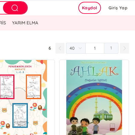
Kaydol
Giriş Yap
RİS
YARIM ELMA
6
1