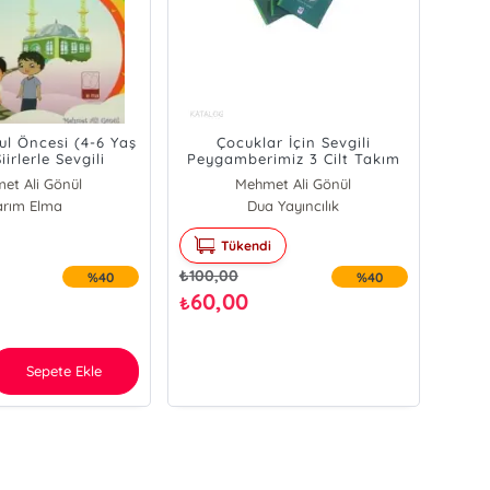
kul Öncesi (4-6 Yaş
Çocuklar İçin Sevgili
iirlerle Sevgili
Peygamberimiz 3 Cilt Takım
gamberimiz
et Ali Gönül
Mehmet Ali Gönül
arım Elma
Dua Yayıncılık
Tükendi
₺
100,00
%40
%40
60,00
₺
Sepete Ekle