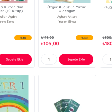
a Kur’an’dan
Özgür Kudüs'ün Yazarı
Peyg
ler (10 Kitap)
Olacağım
ullah Aydın
Ayhan Aktan
arım Elma
Yarım Elma
₺
175,00
₺
300
%40
%40
105,00
18
₺
₺
Sepete Ekle
Sepete Ekle