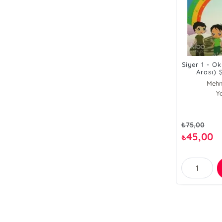
Siyer 1 - O
Arası) Ş
Pey
Mehm
Y
₺
75,00
45,00
₺