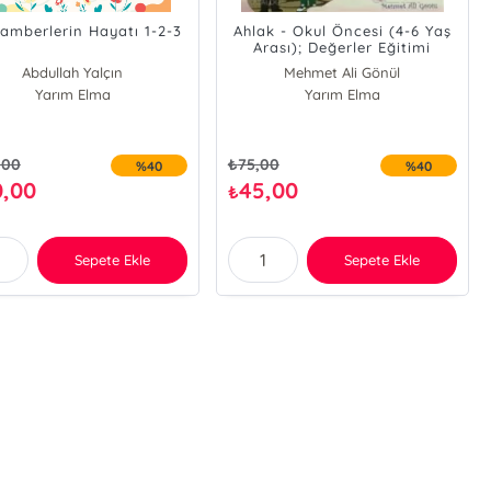
amberlerin Hayatı 1-2-3
Ahlak - Okul Öncesi (4-6 Yaş
Arası); Değerler Eğitimi
Abdullah Yalçın
Mehmet Ali Gönül
Hasan Kutulman
Yarım Elma
Yarım Elma
,00
₺
75,00
%40
%40
0,00
45,00
₺
Sepete Ekle
Sepete Ekle