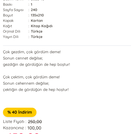
Baskı
:
1
Sayfa Sayısı
:
240
Boyut
:
135x210
Kapak
:
Karton
Kağıt
:
Kitap Kağıdı
Orjinal Dili
:
Türkçe
Yayın Dili
:
Türkçe
Çok gezdim, çok gördüm deme!
Sonun cennet değilse;
gezdiğin de gördüğün de hep boştur!
Çok çektim, çok gördüm deme!
Sonun cehennem değilse;
çektiğin de gördüğün de hep hoştur!
% 40 İndirim
250,00
Liste Fiyatı :
100,00
Kazancınız :