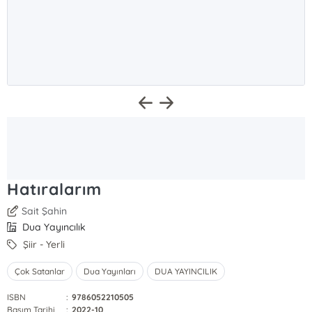
Hatıralarım
Sait Şahin
Dua Yayıncılık
Şiir - Yerli
Çok Satanlar
Dua Yayınları
DUA YAYINCILIK
ISBN
:
9786052210505
Basım Tarihi
:
2022-10