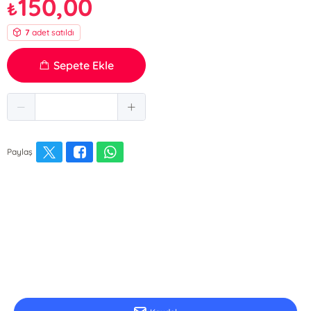
150,00
₺
7
adet satıldı
Sepete Ekle
Paylaş
E-Bülten Kayıt
Güncel bilgiler için kayıt olunuz