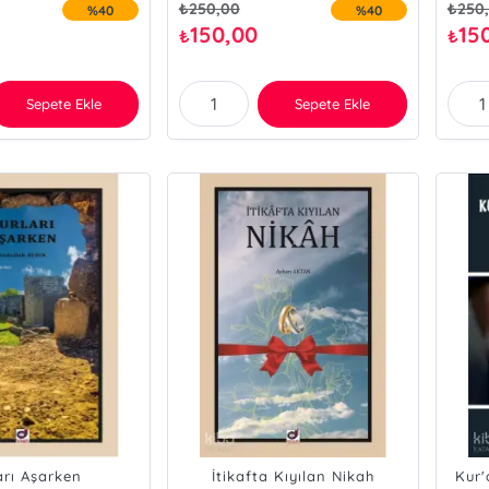
₺
250,00
₺
250
%40
%40
150,00
15
₺
₺
Sepete Ekle
Sepete Ekle
arı Aşarken
İtikafta Kıyılan Nikah
Kur'