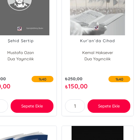
Şehid Sertip
Kur’an’da Cihad
Mustafa Ozan
Kemal Haksever
Dua Yayıncılık
Dua Yayıncılık
,00
₺
250,00
%40
%40
0,00
150,00
₺
Sepete Ekle
Sepete Ekle