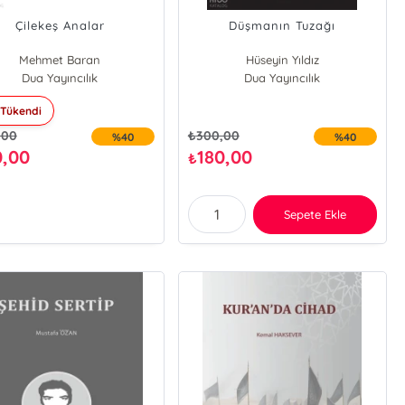
Çilekeş Analar
Düşmanın Tuzağı
Mehmet Baran
Hüseyin Yıldız
Dua Yayıncılık
Dua Yayıncılık
Tükendi
,00
₺
300,00
%40
%40
0,00
180,00
₺
Sepete Ekle