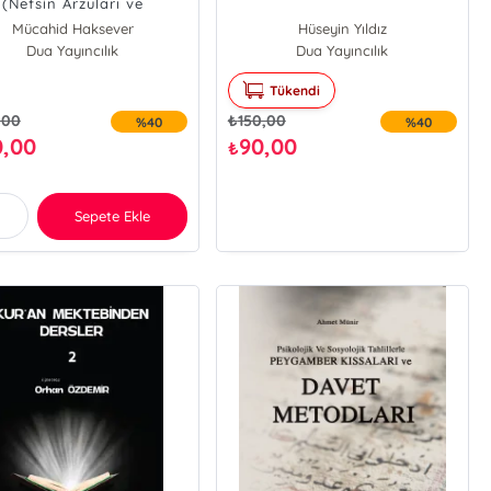
(Nefsin Arzuları ve
Düşkünlükleri)
Mücahid Haksever
Hüseyin Yıldız
Dua Yayıncılık
Dua Yayıncılık
Tükendi
,00
₺
150,00
%40
%40
0,00
90,00
₺
Sepete Ekle