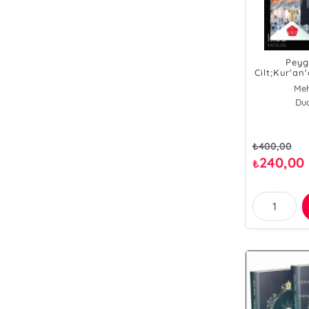
Peyg
Cilt;Kur'a
ve Tevh
Meh
Ö
Dua
₺
400,00
240,00
₺