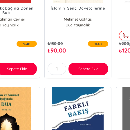
lkabağına Dönen
İslamın Genç Davetçilerine
Batı
rahman Cevher
Mehmet Göktaş
 Yayıncılık
Dua Yayıncılık
₺
150,00
₺
200
%40
%40
90,00
12
₺
₺
Sepete Ekle
Sepete Ekle