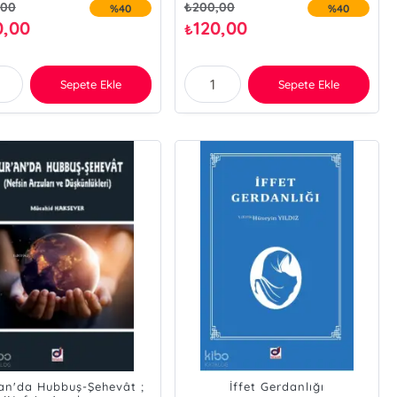
,00
₺
200,00
%40
%40
0,00
120,00
₺
Sepete Ekle
Sepete Ekle
an'da Hubbuş-Şehevât ;
İffet Gerdanlığı