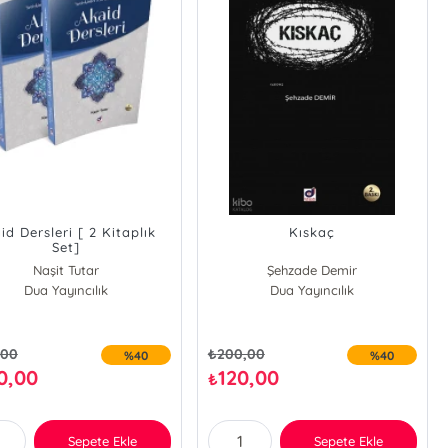
id Dersleri [ 2 Kitaplık
Kıskaç
Set]
Naşit Tutar
Şehzade Demir
Dua Yayıncılık
Dua Yayıncılık
,00
₺
200,00
%40
%40
0,00
120,00
₺
Sepete Ekle
Sepete Ekle