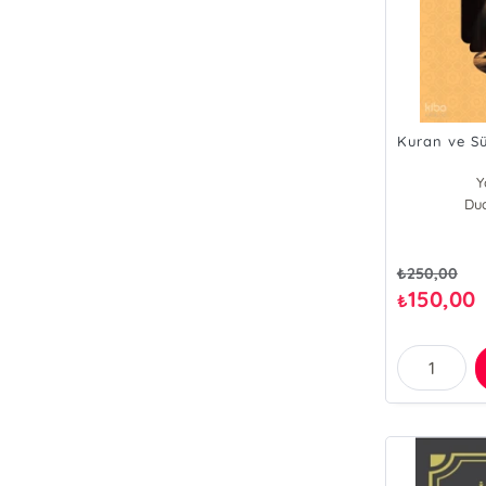
Kuran ve Sü
Y
Dua
₺
250,00
150,00
₺