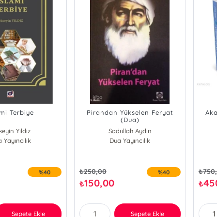
ami Terbiye
Pirandan Yükselen Feryat
Aka
(Dua)
eyin Yıldız
Sadullah Aydın
 Yayıncılık
Dua Yayıncılık
₺
250,00
₺
750
%40
%40
150,00
45
₺
₺
Sepete Ekle
Sepete Ekle