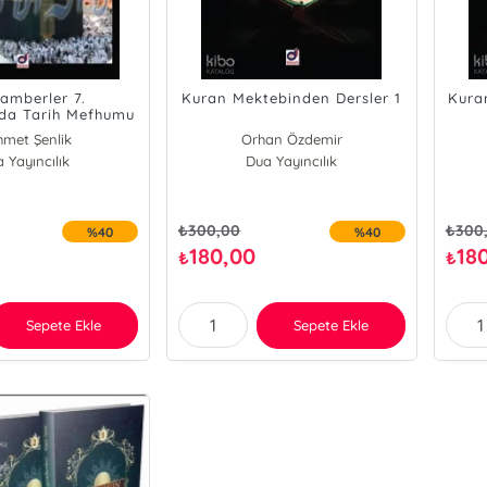
amberler 7.
Kuran Mektebinden Dersler 1
Kura
n'da Tarih Mefhumu
idi Mücadelenin
met Şenlik
Orhan Özdemir
nderleri
 Yayıncılık
Dua Yayıncılık
₺
300,00
₺
300
%40
%40
180,00
18
₺
₺
Sepete Ekle
Sepete Ekle