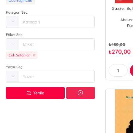
Dua Yayıncılık
Gazze: Ba
Kategori Seç
Abdur
Dua
Etiket Seç
₺
450,00
270,00
₺
Çok Satanlar
Yazar Seç
Yenile