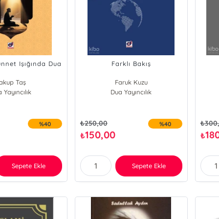
nnet Işığında Dua
Farklı Bakış
akup Taş
Faruk Kuzu
 Yayıncılık
Dua Yayıncılık
₺
250,00
₺
300
%40
%40
150,00
18
₺
₺
Sepete Ekle
Sepete Ekle