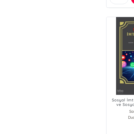
Sosyal İmt
ve Sosy
Sa
Dua