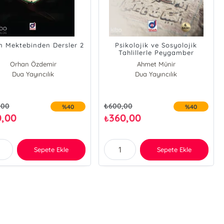
n Mektebinden Dersler 2
Psikolojik ve Sosyolojik
Tahlillerle Peygamber
Kıssaları ve Davet Metotları
Orhan Özdemir
Ahmet Münir
Dua Yayıncılık
Dua Yayıncılık
,00
₺
600,00
%40
%40
0,00
360,00
₺
Sepete Ekle
Sepete Ekle