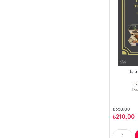
İsl
Hüs
Dua
₺
350,00
210,00
₺