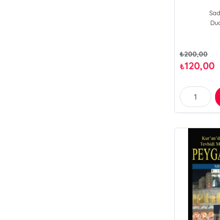
Sad
Dua
₺
200,00
120,00
₺