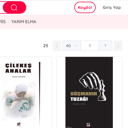
Kaydol
Giriş Yap
RİS
YARIM ELMA
25
1