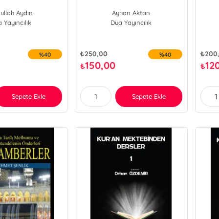
ullah Aydın
Ayhan Aktan
 Yayıncılık
Dua Yayıncılık
₺
250,00
₺
200
%40
%40
150,00
12
₺
₺
Sepete Ekle
Sepete Ekle