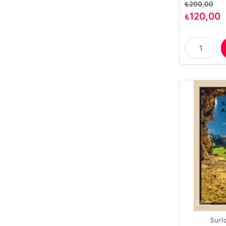
₺
200,00
120,00
₺
Surl