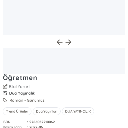
Öğretmen
Bilal Yararlı
Dua Yayıncılık
Roman - Günümüz
Trend Ürünler
Dua Yayınları
DUA YAYINCILIK
ISBN
:
9786052210062
Basım Tarihi
:
2022-06