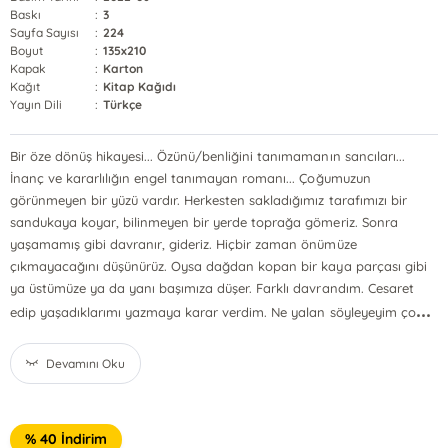
Baskı
:
3
Sayfa Sayısı
:
224
Boyut
:
135x210
Kapak
:
Karton
Kağıt
:
Kitap Kağıdı
Yayın Dili
:
Türkçe
Bir öze dönüş hikayesi... Özünü/benliğini tanımamanın sancıları...
İnanç ve kararlılığın engel tanımayan romanı... Çoğumuzun
görünmeyen bir yüzü vardır. Herkesten sakladığımız tarafımızı bir
sandukaya koyar, bilinmeyen bir yerde toprağa gömeriz. Sonra
yaşamamış gibi davranır, gideriz. Hiçbir zaman önümüze
çıkmayacağını düşünürüz. Oysa dağdan kopan bir kaya parçası gibi
ya üstümüze ya da yanı başımıza düşer. Farklı davrandım. Cesaret
...
edip yaşadıklarımı yazmaya karar verdim. Ne yalan söyleyeyim ço
Devamını Oku
% 40 İndirim