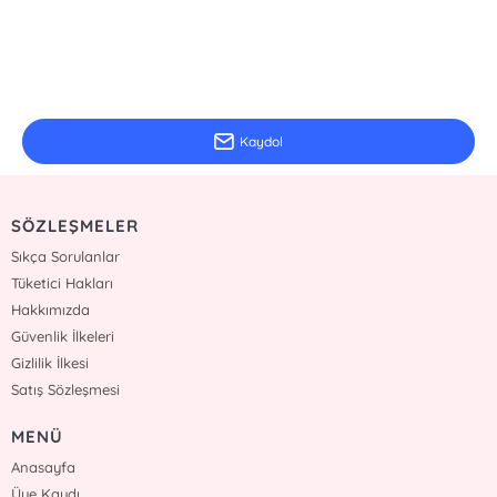
E-Bülten Kayıt
Güncel bilgiler için kayıt olunuz
Kaydol
SÖZLEŞMELER
Sıkça Sorulanlar
Tüketici Hakları
Hakkımızda
Güvenlik İlkeleri
Gizlilik İlkesi
Satış Sözleşmesi
MENÜ
Anasayfa
Üye Kaydı