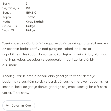
Baskı
:
2
Sayfa Sayısı
:
168
Boyut
:
135x210
Kapak
:
Karton
Kağıt
:
Kitap Kağıdı
Orjinal Dili
:
Türkçe
Yayın Dili
:
Türkçe
“Senin hassas ağlarla örülü duygu ve düşünce dünyana girebilmek, en
az bedenin kadar zarif ve naif yüreğine isa­betli dokunuşlar
yapabilmek… Ne kadar da zor genç kar­deşim. Eminim ki bu, alanında
mahir psikolog, sosyolog ve pedagogların dahi zorlandığı bir
durumdur.
Ancak şu var ki ömrün baharı olan gençliğe “elveda” de­meye
başlamış ve yaşlılığın soluk ve buruk dünyasına mer­diven dayamış her
insanın, belki de geriye dönüp gençliğe söylemek istediği bir çift sözü
...
vardır. Tıpkı seni
Devamını Oku