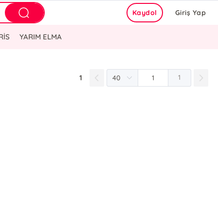
Kaydol
Giriş Yap
RİS
YARIM ELMA
1
1