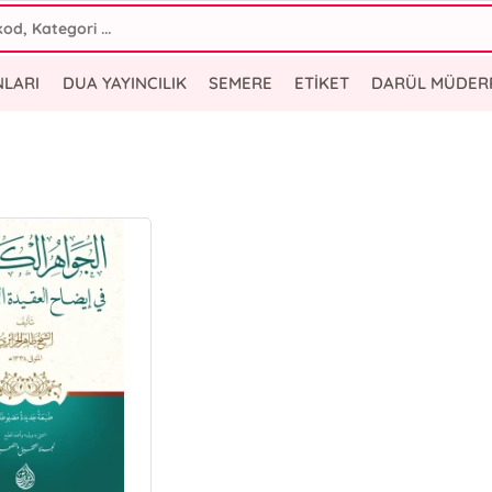
NLARI
DUA YAYINCILIK
SEMERE
ETİKET
DARÜL MÜDER