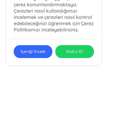
çerez konumlandırmaktayız.
Çerezleri nasıl kullandığımızı
incelemek ve çerezleri nasıl kontrol
edebileceğinizi öğrenmek için Çerez
Politikamızı inceleyebilirsiniz.
İçeriği İncele
Kabul Et
E-Bülten Kayıt
Güncel bilgiler için kayıt olunuz
Dua Basın Yayın San. ve Tic. Ltd. Şti.