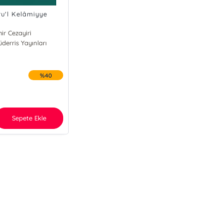
ru'l Kelâmiyye
ir Cezayiri
derris Yayınları
%40
Sepete Ekle