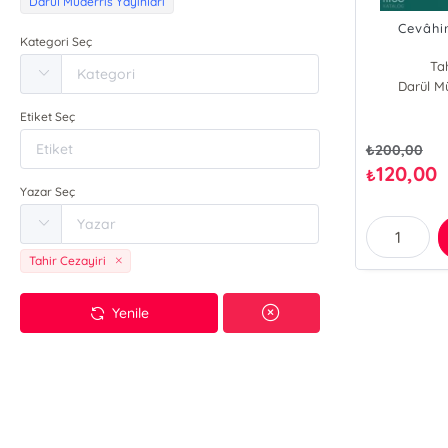
Darül Müderris Yayınları
Cevâhi
Kategori Seç
Tah
Darül Mü
Etiket Seç
₺
200,00
120,00
₺
Yazar Seç
Tahir Cezayiri
Yenile