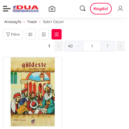
Kaydol
Anasayfa
Yazar
Sabri Ceçan
Filtre
1
1