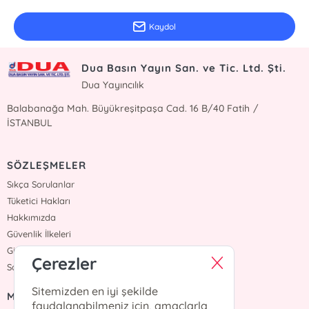
Kaydol
Dua Basın Yayın San. ve Tic. Ltd. Şti.
Dua Yayıncılık
Balabanağa Mah. Büyükreşitpaşa Cad. 16 B/40 Fatih /
İSTANBUL
SÖZLEŞMELER
Sıkça Sorulanlar
Tüketici Hakları
Hakkımızda
Güvenlik İlkeleri
Gizlilik İlkesi
Çerezler
Satış Sözleşmesi
Sitemizden en iyi şekilde
MENÜ
faydalanabilmeniz için, amaçlarla