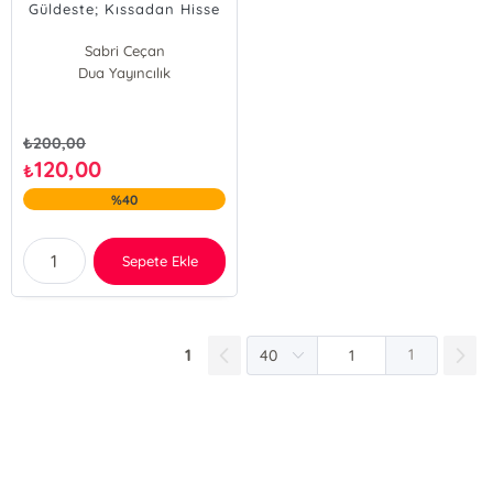
Güldeste; Kıssadan Hisse
Sabri Ceçan
Dua Yayıncılık
₺
200,00
120,00
₺
%40
Sepete Ekle
1
1
E-Bülten Kayıt
Güncel bilgiler için kayıt olunuz