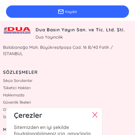
Kaydol
Dua Basın Yayın San. ve Tic. Ltd. Şti.
Dua Yayıncılık
Balabanağa Mah. Büyükreşitpaşa Cad. 16 B/40 Fatih /
İSTANBUL
SÖZLEŞMELER
Sıkça Sorulanlar
Tüketici Hakları
Hakkımızda
Güvenlik İlkeleri
Gizlilik İlkesi
Çerezler
Satış Sözleşmesi
Sitemizden en iyi şekilde
MENÜ
faydalanabilmeniz için, amaçlarla