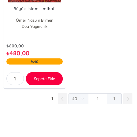
Büyük İslam İlmihali
Ömer Nasuhi Bilmen
Dua Yayıncılık
₺
800,00
480,00
₺
%40
Sepete Ekle
1
1
E-Bülten Kayıt
Güncel bilgiler için kayıt olunuz