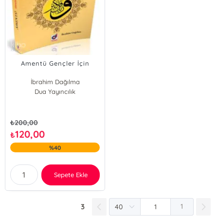
Amentü Gençler İçin
İbrahim Dağılma
Dua Yayıncılık
₺
200,00
120,00
₺
%40
Sepete Ekle
3
1