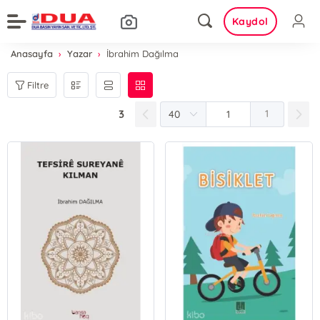
Kaydol
Anasayfa
Yazar
İbrahim Dağılma
Filtre
3
1