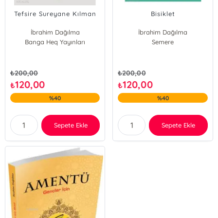
Tefsire Sureyane Kılman
Bisiklet
İbrahim Dağılma
İbrahim Dağılma
Banga Heq Yayınları
Semere
₺
200,00
₺
200,00
120,00
120,00
₺
₺
%40
%40
Sepete Ekle
Sepete Ekle