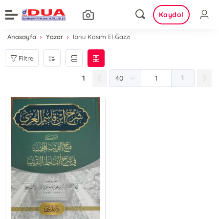
Kaydol
Anasayfa
Yazar
İbnu Kasım El Ğazzi
Filtre
1
1