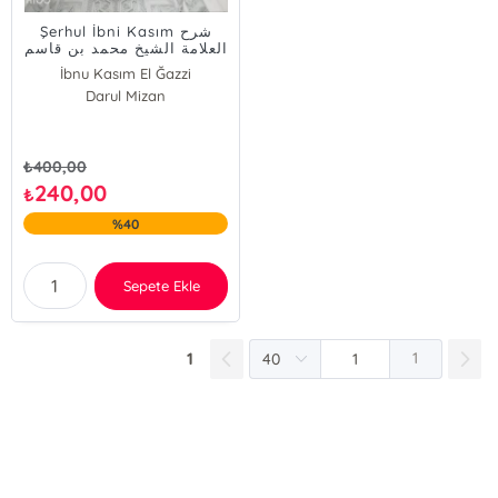
Şerhul İbni Kasım شرح
العلامة الشيخ محمد بن قاسم
(Ciltli)
İbnu Kasım El Ğazzi
Darul Mizan
₺
400,00
240,00
₺
%40
Sepete Ekle
1
1
E-Bülten Kayıt
Güncel bilgiler için kayıt olunuz