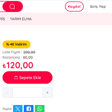
Kaydol
Giriş Yap
RİS
YARIM ELMA
% 40 İndirim
200,00
Liste Fiyatı :
80,00
Kazancınız :
120,00
₺
Sepete Ekle
Paylaş