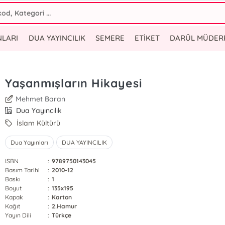
NLARI
DUA YAYINCILIK
SEMERE
ETİKET
DARÜL MÜDER
Yaşanmışların Hikayesi
Mehmet Baran
Dua Yayıncılık
İslam Kültürü
Dua Yayınları
DUA YAYINCILIK
ISBN
:
9789750143045
Basım Tarihi
:
2010-12
Baskı
:
1
Boyut
:
135x195
Kapak
:
Karton
Kağıt
:
2.Hamur
Yayın Dili
:
Türkçe