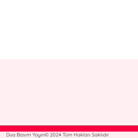
E-Bülten Kayıt
Güncel bilgiler için kayıt olunuz
Dua Basım Yayın© 2024 Tüm Hakları Saklıdır