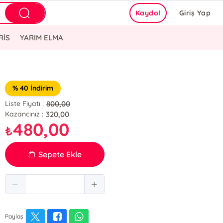
Kaydol
Giriş Yap
RİS
YARIM ELMA
% 40 İndirim
800,00
Liste Fiyatı :
320,00
Kazancınız :
480,00
₺
Sepete Ekle
Paylaş