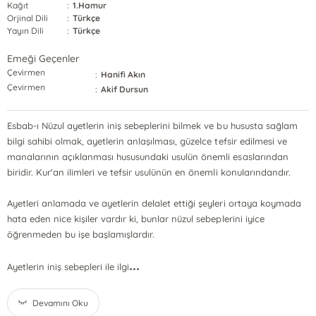
Kağıt
:
1.Hamur
Orjinal Dili
:
Türkçe
Yayın Dili
:
Türkçe
Emeği Geçenler
Çevirmen
:
Hanifi Akın
Çevirmen
:
Akif Dursun
Esbab-ı Nüzul ayetlerin iniş sebeplerini bilmek ve bu hususta sağlam
bilgi sahibi olmak, ayetlerin anlaşılması, güzelce tefsir edilmesi ve
manalarının açıklanması hususundaki usulün önemli esaslarından
biridir. Kur'an ilimleri ve tefsir usulünün en önemli konularındandır.
Ayetleri anlamada ve ayetlerin delalet ettiği şeyleri ortaya koymada
hata eden nice kişiler vardır ki, bunlar nüzul sebeplerini iyice
öğrenmeden bu işe başlamışlardır.
...
Ayetlerin iniş sebepleri ile ilgi
Devamını Oku