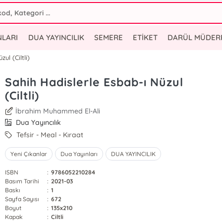
NLARI
DUA YAYINCILIK
SEMERE
ETİKET
DARÜL MÜDER
ul (Ciltli)
Sahih Hadislerle Esbab-ı Nüzul
(Ciltli)
İbrahim Muhammed El-Ali
Dua Yayıncılık
Tefsir - Meal - Kıraat
Yeni Çıkanlar
Dua Yayınları
DUA YAYINCILIK
ISBN
:
9786052210284
Basım Tarihi
:
2021-03
Baskı
:
1
Sayfa Sayısı
:
672
Boyut
:
135x210
Kapak
:
Ciltli