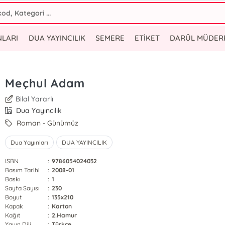
NLARI
DUA YAYINCILIK
SEMERE
ETİKET
DARÜL MÜDER
Meçhul Adam
Bilal Yararlı
Dua Yayıncılık
Roman - Günümüz
Dua Yayınları
DUA YAYINCILIK
ISBN
:
9786054024032
Basım Tarihi
:
2008-01
Baskı
:
1
Sayfa Sayısı
:
230
Boyut
:
135x210
Kapak
:
Karton
Kağıt
:
2.Hamur
Yayın Dili
:
Türkçe