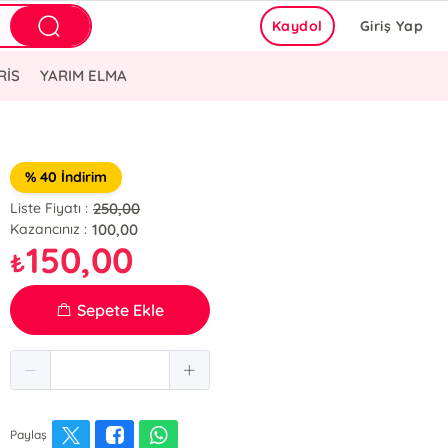
Kaydol
Giriş Yap
RİS
YARIM ELMA
% 40 İndirim
250,00
Liste Fiyatı :
100,00
Kazancınız :
150,00
₺
Sepete Ekle
Paylaş