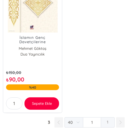
İslamın Genç
Davetçilerine
Mehmet Göktaş
Dua Yayıncılık
₺
150,00
90,00
₺
%40
Sepete Ekle
3
1