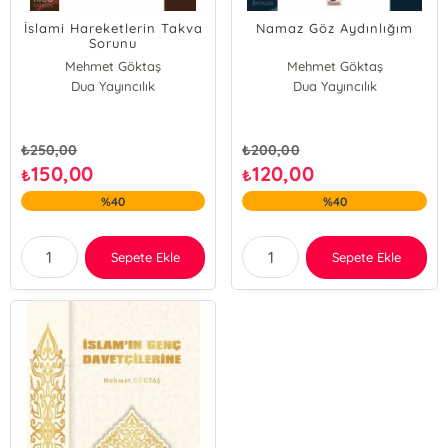
İslami Hareketlerin Takva
Namaz Göz Aydınlığım
Sorunu
Mehmet Göktaş
Mehmet Göktaş
Dua Yayıncılık
Dua Yayıncılık
₺
250,00
₺
200,00
150,00
120,00
₺
₺
%40
%40
Sepete Ekle
Sepete Ekle