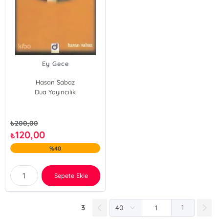
Ey Gece
Hasan Sabaz
Dua Yayıncılık
₺
200,00
120,00
₺
%40
Sepete Ekle
3
1